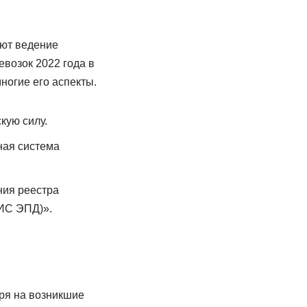
ают ведение
возок 2022 года в
ногие его аспекты.
кую силу.
ная система
ния реестра
ИС ЭПД)».
ря на возникшие