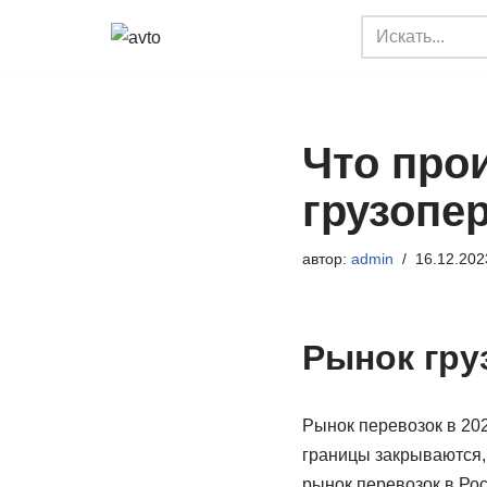
Перейти
к
содержимому
Что про
грузопе
автор:
admin
16.12.202
Рынок гру
Рынок перевозок в 202
границы закрываются,
рынок перевозок в Рос