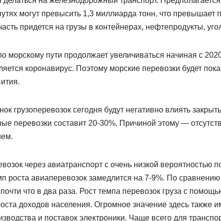
 делаться на железнодорожный транспорт. Предполагается,
утях могут превысить 1,3 миллиарда тонн, что превышает 
часть придется на грузы в контейнерах, нефтепродукты, уго
по морскому пути продолжает увеличиваться начиная с 2020
ляется коронавирус. Поэтому морские перевозки будет пок
ития.
ок грузоперевозок сегодня будут негативно влиять закрыт
ные перевозки составит 20-30%. Причиной этому — отсутст
ем.
возок через авиатранспорт с очень низкой вероятностью п
емп роста авиаперевозок замедлится на 7-9%. По сравнению 
очти что в два раза. Рост темпа перевозок груза с помощ
оста доходов населения. Огромное значение здесь также и
изводства и поставок электроники. Чаще всего для транспо