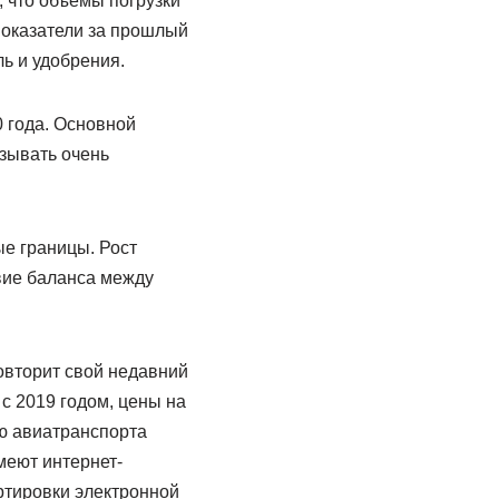
 что объемы погрузки
показатели за прошлый
ль и удобрения.
 года. Основной
азывать очень
ые границы. Рост
вие баланса между
овторит свой недавний
с 2019 годом, цены на
ью авиатранспорта
меют интернет-
ртировки электронной