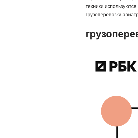
техники используются 
грузоперевозки авиат
грузопере