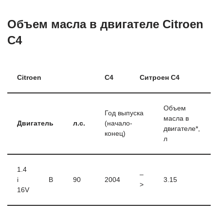
Объем масла в двигателе Citroen
C4
Citroen
C4
Ситроен С4
Объем
Год выпуска
масла в
Двигатель
л.с.
(начало-
двигателе*,
конец)
л
1.4
–
i
B
90
2004
3.15
>
16V