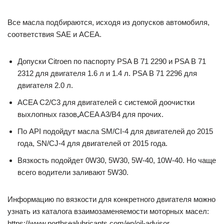
Все масла подбираются, исходя из допусков автомобиля,
соответствия SAE и ACEA.
Допуски Citroen по паспорту PSA B 71 2290 и PSA B 71
2312 для двигателя 1.6 л и 1.4 л. PSA B 71 2296 для
двигателя 2.0 л.
ACEA C2/C3 для двигателей с системой доочистки
выхлопных газов
,
ACEA A3/B4 для прочих.
По API подойдут масла SM/CI-4 для двигателей до 2015
года, SN/CJ-4 для двигателей от 2015 года.
Вязкость подойдет 0W30, 5W30, 5W-40, 10W-40. Но чаще
всего водители заливают 5W30.
Информацию по вязкости для конкретного двигателя можно
узнать из каталога взаимозаменяемости моторных масел:
https://www.northsealubricants.com/en/oil-advisor