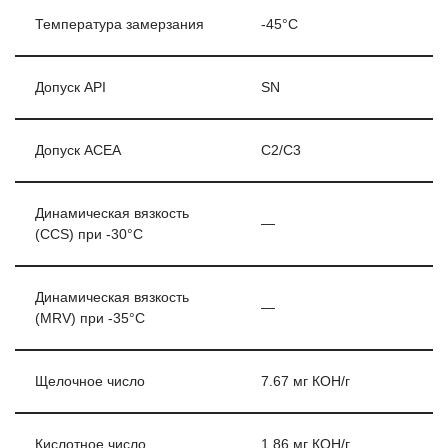
Температура замерзания
-45°C
Допуск API
SN
Допуск ACEA
С2/C3
Динамическая вязкость
—
(CCS) при -30°С
Динамическая вязкость
—
(MRV) при -35°С
Щелочное число
7.67 мг КОН/г
Кислотное число
1.86 мг КОН/г