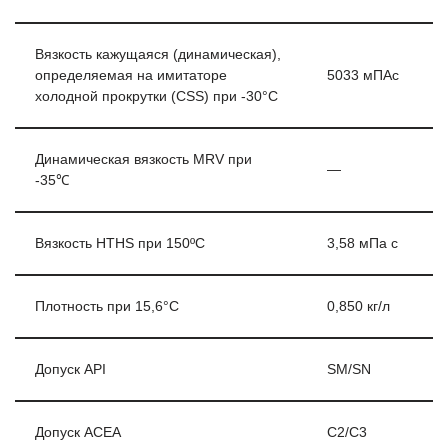
Вязкость кажущаяся (динамическая),
определяемая на имитаторе
5033 мПАс
холодной прокрутки (CSS) при -30°C
Динамическая вязкость MRV при
—
-35℃
Вязкость HTHS при 150ºC
3,58 мПа с
Плотность при 15,6°C
0,850 кг/л
Допуск API
SM/SN
Допуск ACEA
C2/C3