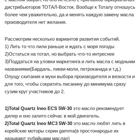
дистрибьюторов ТОТАЛ-Восток. Вообще к Тоталу отношусь
более чем уважительно, да и менять каждую замену масла
производителя нет желания.
Рассмотрим несколько вариантов развития событий.
1) Лить то что лили раньше и ждать с моря погоды
2)Остаться на тотал, но выбрать что-то интреснее
3)Поддаться на уловки маркетинга и лить масла с модными
названиями(Бардаль, ликви-моли, петроканада и т.д.)
Опущу скитания и муки выбора производителя и вязкости и
для того, чтобы сократить писанину до минимума сразу
сузим круг участников до 2.
1)Total Quartz Ineo ECS 5W-30
это масло рекомендует
дилер и оно залито сейчас в мой двигатель.
2)Total Quartz Ineo MC3 5W-30
это масло любят лить в
корейские моторы серии gamma(в простонародье их
называют «убийцами масла»)