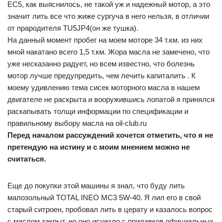
EC5, как выяснилось, не такой уж и надежный мотор, а это
значит лить все что жиже сургуча в него нельзя, в отличии
от прародителя TU5JP4(он же тушка).
На данный момент пробег на моем моторе 34 т.км. из них
мной накатано всего 1,5 т.км. Жора масла не замечено, что
уже несказанно радует, но всем известно, что болезнь
мотор лучше предупредить, чем лечить капиталить . К
моему удивлению тема сисек моторного масла в нашем
двигателе не раскрыта и вооружившись лопатой я принялся
раскапывать толщи информации по спецификации и
правильному выбору масла на oil-club.ru
Перед началом рассуждений хочется отметить, что я не
претендую на истину и с моим мнением можно не
считаться.
Еще до покупки этой машины я знал, что буду лить
малозольный TOTAL INEO MC3 5W-40. Я лил его в свой
старый ситроен, пробовал лить в церату и казалось вопрос
с маслом закрыт, но оно исчезло с прилавков официальных