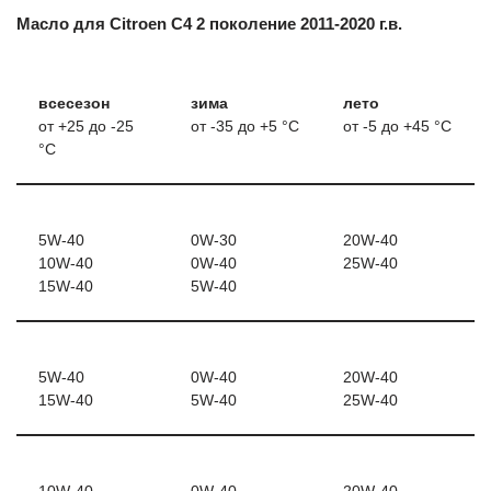
Масло для Citroen C4 2 поколение 2011-2020 г.в.
всесезон
зима
лето
от +25 до -25
от -35 до +5 °C
от -5 до +45 °C
°C
5W-40
0W-30
20W-40
10W-40
0W-40
25W-40
15W-40
5W-40
5W-40
0W-40
20W-40
15W-40
5W-40
25W-40