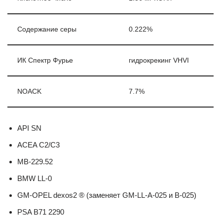
Содержание серы
0.222%
ИК Спектр Фурье
гидрокрекинг VHVI
NOACK
7.7%
API SN
ACEA С2/C3
MB-229.52
BMW LL-0
GM-OPEL dexos2 ® (заменяет GM-LL-A-025 и B-025)
PSA B71 2290