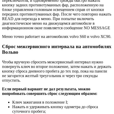
переключателя, и одновременно трижды быстро нажать
кнопку задних противотуманных фар, расположенную на
блоке управления головным освещением справ от кнопки
передних противотуманных фар. После чего повторно нажать
READ для перехода в меню. При попытке включить
диагностическое меню на движущемся автомобиле в
информационном окне появляется сообщение NO MESSAGE
Меню точно работает на автомобилях volvo S60 и volvo ХС90.
Сброс межсервисного интервала на автомобилях
Вольво
Чтобы вручную сбросить межсервисный интервал нужно
повернуть ключ во второе положение, затем нажать и держать
кнопку сброса дневного пробега до тех пор, пока на панели
не загорится желтый треугольник и через три секунды
отпустить.
Если первый вариант не дал результата, можно
попробовать совершить сброс следующим образом:
Ключ зажигания в положение I;
Нажать и удерживать кнопку одометра до сброса
суточного пробега;