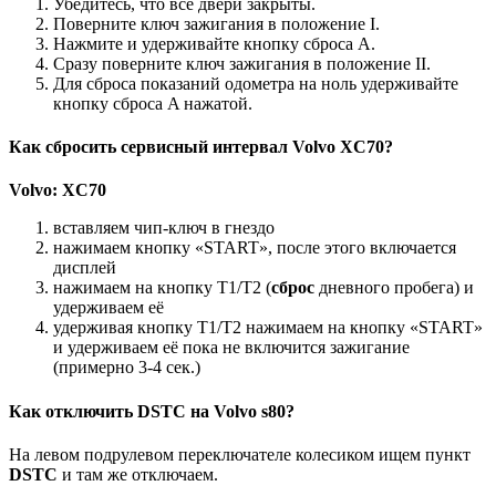
Убедитесь, что все двери закрыты.
Поверните ключ зажигания в положение I.
Нажмите и удерживайте кнопку сброса A.
Сразу поверните ключ зажигания в положение II.
Для сброса показаний одометра на ноль удерживайте
кнопку сброса A нажатой.
Как сбросить сервисный интервал Volvo XC70?
Volvo
:
XC70
вставляем чип-ключ в гнездо
нажимаем кнопку «START», после этого включается
дисплей
нажимаем на кнопку Т1/Т2 (
сброс
дневного пробега) и
удерживаем её
удерживая кнопку Т1/Т2 нажимаем на кнопку «START»
и удерживаем её пока не включится зажигание
(примерно 3-4 сек.)
Как отключить DSTC на Volvo s80?
На левом подрулевом переключателе колесиком ищем пункт
DSTC
и там же отключаем.