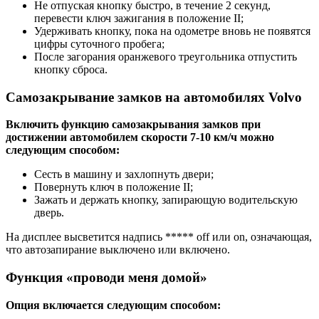
Не отпуская кнопку быстро, в течение 2 секунд,
перевести ключ зажигания в положение II;
Удерживать кнопку, пока на одометре вновь не появятся
цифры суточного пробега;
После загорания оранжевого треугольника отпустить
кнопку сброса.
Самозакрывание замков на автомобилях Volvo
Включить функцию самозакрывания замков при
достижении автомобилем скорости 7-10 км/ч можно
следующим способом:
Сесть в машину и захлопнуть двери;
Повернуть ключ в положение II;
Зажать и держать кнопку, запирающую водительскую
дверь.
На дисплее высветится надпись ***** off или on, означающая,
что автозапирание выключено или включено.
Функция «проводи меня домой»
Опция включается следующим способом: