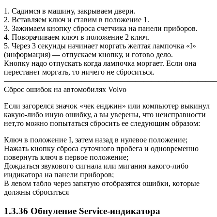
1. Садимся в машину, закрываем двери.
2. Вставляем ключ и ставим в положение 1.
3. Зажимаем кнопку сброса счетчика на панели приборов.
4. Поворачиваем ключ в положение 2 ключ.
5. Через 3 секунды начинает моргать желтая лампочка «I»
(информация) — отпускаем кнопку, и готово дело.
Кнопку надо отпускать когда лампочка моргает. Если она
перестанет моргать, то ничего не сброситься.
————————————————————————————
Сброс ошибок на автомобилях Volvo
Если загорелся значок «чек енджин» или компьютер выкинул
какую-либо иную ошибку, а вы уверены, что неисправности
нет,то можно попытаться сбросить ее следующим образом:
Ключ в положение I, затем назад в нулевое положение;
Нажать кнопку сброса суточного пробега и одновременно
повернуть ключ в первое положение;
Дождаться звукового сигнала или мигания какого-либо
индикатора на панели приборов;
В левом табло через запятую отобразятся ошибки, которые
должны сброситься
1.3.36 Обнуление Service-индикатора