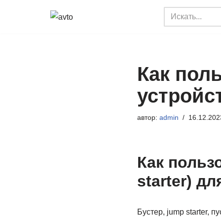
Перейти
к
содержимому
Как пол
устройс
автор:
admin
16.12.202
Как польз
starter) д
Бустер, jump starter, 