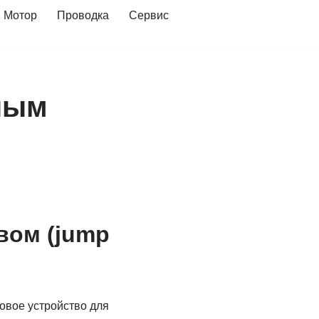
Мотор
Проводка
Сервис
дным
вом (jump
ковое устройство для