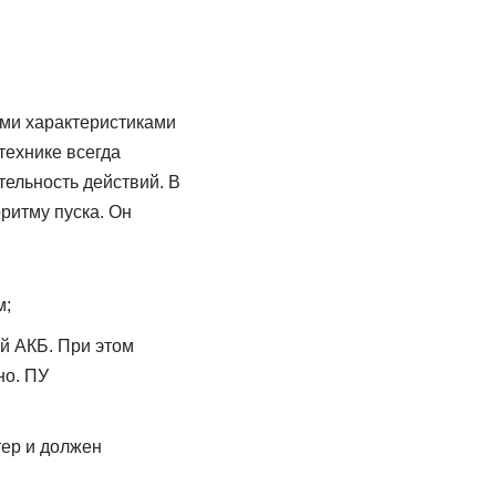
ими характеристиками
технике всегда
ельность действий. В
оритму пуска. Он
м;
й АКБ. При этом
но. ПУ
тер и должен