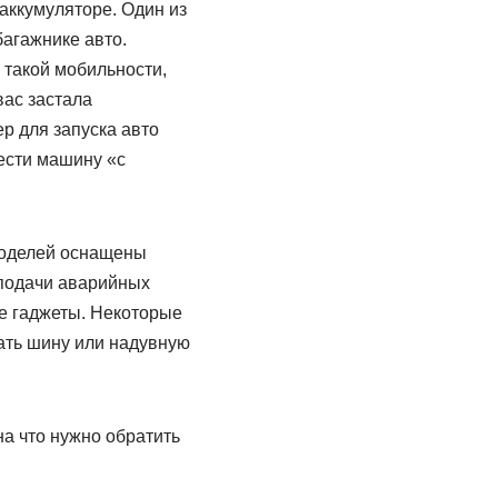
аккумуляторе. Один из
багажнике авто.
 такой мобильности,
вас застала
р для запуска авто
вести машину «с
моделей оснащены
подачи аварийных
е гаджеты. Некоторые
ать шину или надувную
на что нужно обратить