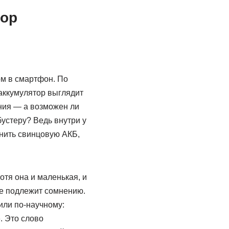
бор
ом в смартфон. По
аккумулятор выглядит
ния — а возможен ли
устеру? Ведь внутри у
енить свинцовую АКБ,
отя она и маленькая, и
не подлежит сомнению.
или по-научному:
. Это слово