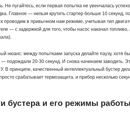
. Не пугайтесь, если первая попытка не увенчалась успех
два. Главное — нельзя крутить стартер больше 10 секунд, п
уск проводим в привычном нам режиме, учитывая тип двигат
еле — с задержкой для того, чтобы насос накачал топливо, 
ала).
й нюанс: между попытками запуска делайте паузу, хотя бы с
 — подождали 20-30 секунд. И снова начинаем заводить. Э
У. В принципе, качественный интеллектуальный бустер дел
 просто срабатывает термозащита, и прибор несколько секу
и бустера и его режимы работ