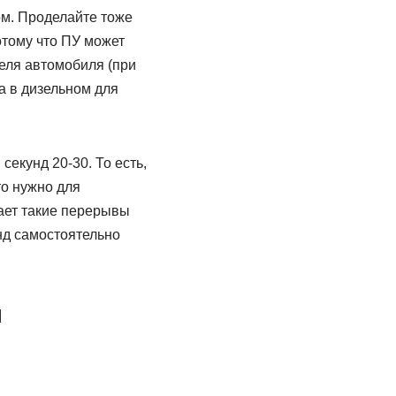
ом. Проделайте тоже
отому что ПУ может
еля автомобиля (при
а в дизельном для
екунд 20-30. То есть,
то нужно для
ает такие перерывы
нд самостоятельно
ы