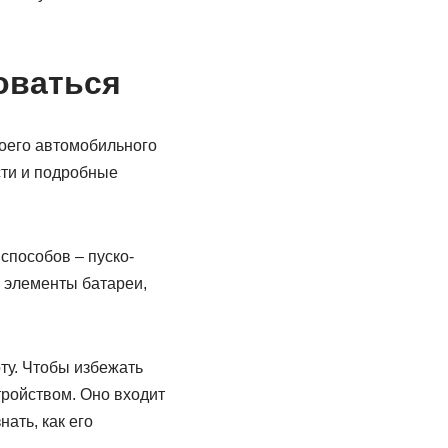
оваться
воего автомобильного
сти и подробные
способов – пуско-
а элементы батареи,
ту. Чтобы избежать
тройством. Оно входит
ать, как его