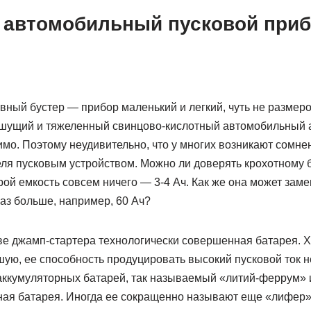
н автомобильный пусковой при
ный бустер — прибор маленький и легкий, чуть не размер
шущий и тяжеленный свинцово-кислотный автомобильный 
имо. Поэтому неудивительно, что у многих возникают сомне
ля пусковым устройством. Можно ли доверять крохотному б
орой емкость совсем ничего — 3-4 Ач. Как же она может зам
раз больше, например, 60 Ач?
ове джамп-стартера технологически совершенная батарея. Х
шую, ее способность продуцировать высокий пусковой ток 
аккумуляторных батарей, так называемый «литий-феррум» 
ая батарея. Иногда ее сокращенно называют еще «лифер»