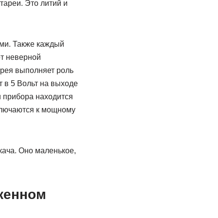
ареи. Это литий и
ми. Также каждый
от неверной
арея выполняет роль
 в 5 Вольт на выходе
 прибора находится
ключаются к мощному
кача. Оно маленькое,
яженном