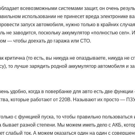
бладает всевозможными системами защит, он очень резуль
вильном использовании не принесет вреда электронике ваш
провести запуск автомобиля, нужно только в крайних случаях
ель не заводится, поскольку аккумулятор «полностью сел». И
ом — чтобы доехать до гаража или СТО.
к критична (то есть, вы никуда не опаздываете, никуда не с
су), то лучше зарядить родной аккумулятор автомобиля и за
чень удобно, когда в повербанке для авто есть две функции
ства, которые работают от 220В. Называют их просто — ПЗУ
только с функцией пуска, то чтобы правильно пользоваться и
а бывает разной степени. Мы можем иметь дело с АКБ, кото
т слабый ток. А можем оказаться один на один с соверше