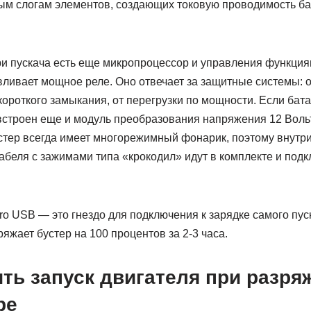
ым слогам элементов, создающих токовую проводимость бат
и пускача есть еще микропроцессор и управления функция
вливает мощное реле. Оно отвечает за защитные системы: 
короткого замыкания, от перегрузки по мощности. Если бат
 встроен еще и модуль преобразования напряжения 12 Вольт
тер всегда имеет многорежимный фонарик, поэтому внутри
Кабеля с зажимами типа «крокодил» идут в комплекте и под
o USB — это гнездо для подключения к зарядке самого пус
ряжает бустер на 100 процентов за 2-3 часа.
ть запуск двигателя при разр
ре