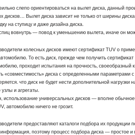
авильно слепо ориентироваться на вылет диска, данный пр
 дисков… Вылет диска зависит не только от ширины диска,
дку на ступицу и даже дизайна диска.
спиц вовнутрь — повод к уменьшению вылета, иначе он мож
зводители колесных дисков имеют сертификат TUV о прим
автомобилю. То есть диск, прежде чем получить сертификат и
обилю, проходит испытания на прочность, своеобразный кра
ать «совместимость» диска с определенными параметрами 
ряется. что диск не будет нести дополнительной нагрузки н
узлы и агрегаты.
н, использование универсальных дисков — вполне обычное 
V, автомобилю ничего не грозит.
зводители предоставляют каталоги подбора их продукции п
 информация, поэтому процесс подбора диска — простое и 