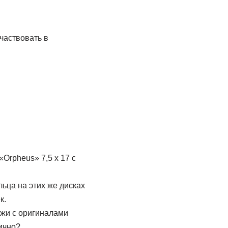
частвовать в
Orpheus» 7,5 x 17 с
ьца на этих же дисках
к.
жи с оригиналами
ично?