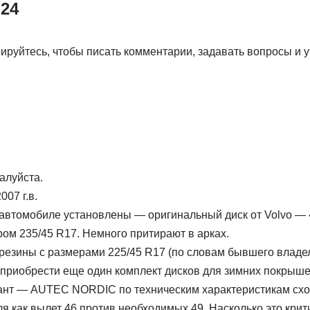
24
ируйтесь, чтобы писать комментарии, задавать вопросы и у
алуйста.
07 г.в.
автомобиле установлены — оригинальный диск от Volvo — «
ом 235/45 R17. Немного притирают в арках.
резины с размерами 225/45 R17 (по словам бывшего владел
 приобрести еще один комплект дисков для зимних покрыше
ант — AUTEC NORDIC по техническим характеристикам схо
ля как вылет 46 против необходимых 49. Насколько это крит