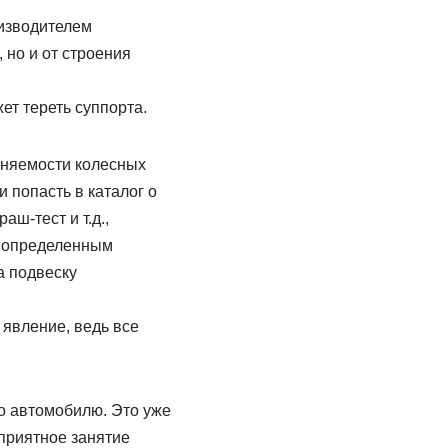
оизводителем
 но и от строения
ет тереть суппорта.
еняемости колесных
 попасть в каталог о
ш-тест и т.д.,
с определенным
а подвеску
явление, ведь все
о автомобилю. Это уже
приятное занятие