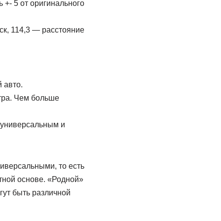
ь +- 5 от оригинального
ск, 114,3 — расстояние
 авто.
тра. Чем больше
ь универсальным и
иверсальными, то есть
тной основе. «Родной»
огут быть различной