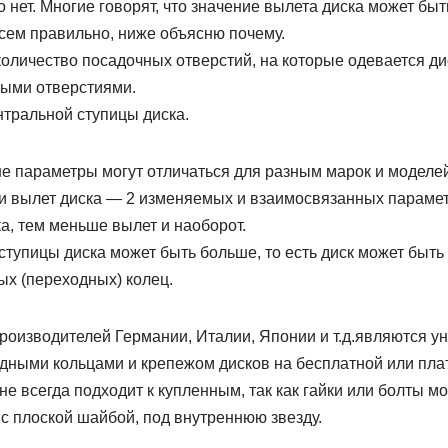
о нет. Многие говорят, что значение вылета диска может быт
всем правильно, ниже объясню почему.
количество посадочных отверстий, на которые одевается ди
ыми отверстиями.
нтральной ступицы диска.
 параметры могут отличаться для разным марок и моделей
а и вылет диска — 2 изменяемых и взаимосвязанных параме
а, тем меньше вылет и наоборот.
ступицы диска может быть больше, то есть диск может быт
ых (переходных) колец.
роизводителей Германии, Италии, Японии и т.д.являются ун
дными кольцами и крепежом дисков на бесплатной или пла
не всегда подходит к купленным, так как гайки или болты м
с плоской шайбой, под внутреннюю звезду.