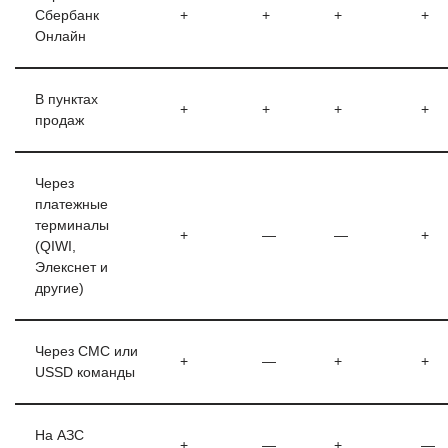
Сбербанк
+
+
+
+
Онлайн
В пунктах
+
+
+
+
продаж
Через
платежные
терминалы
+
—
—
+
(QIWI,
Элекснет и
другие)
Через СМС или
+
—
+
+
USSD команды
На АЗС
+
—
+
—