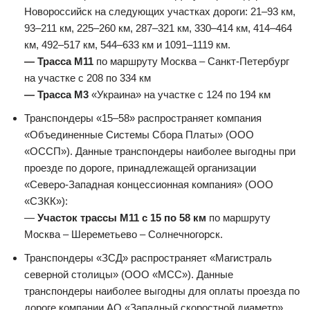
Новороссийск на следующих участках дороги: 21–93 км,
93–211 км, 225–260 км, 287–321 км, 330–414 км, 414–464
км, 492–517 км, 544–633 км и 1091–1119 км.
— Трасса М11
по маршруту Москва – Санкт-Петербург
на участке с 208 по 334 км
— Трасса М3
«Украина» на участке с 124 по 194 км
Транспондеры «15–58» распространяет компания
«Объединенные Системы Сбора Платы» (ООО
«ОССП»). Данные транспондеры наиболее выгодны при
проезде по дороге, принадлежащей организации
«Северо-Западная концессионная компания» (ООО
«СЗКК»):
—
Участок трассы М11 с 15 по 58 км
по маршруту
Москва – Шереметьево – Солнечногорск.
Транспондеры «ЗСД» распространяет «Магистраль
северной столицы» (ООО «МСС»). Данные
транспондеры наиболее выгодны для оплаты проезда по
дороге компании АО «Западный скоростной диаметр»