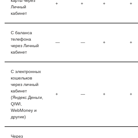
карты через
+
+
+
+
Личный
кабинет
С баланса
телефона
—
—
+
+
через Личный
кабинет
С электронных
кошельков
через личный
кабинет
+
—
+
+
(Яндекс.Деньги,
QIWI,
WebMoney и
другие)
Через