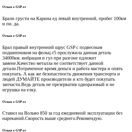
Отзыв о GSP от
Брали грусти на Карина ед левый внутренний, пробег 100км
и пи. да.
Отзыв о GSP от
Брал правый внутренний шрус GSP с подвесным
подшипником на фольц.т5 прослужила данная деталь
34000км. вибрация и гул при разгоне пдлежит
замене.Качество металла не соответствует данной
детали.Потраченное время деньги и работа мастера и опять
покупать. А как же безопастность движения транспорта и
людей ДУМАЙТЕ производители и кто будет покупать
запчасти.Ведь деталь не презерватив одноразовый и не
игрушка на елку.
Отзыв о GSP от
Ставил на Вольво 850 за год ежедневной эксплуатации без
нареканий.Скорость выше среднего.Рекомендую.
Отзыв о GSP от