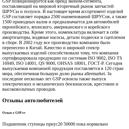
GSP позиционируется как бренд эконом-сегмента,
поставляющий на мировой вторичный рынок запчастей
ШРУСы и полуоси. В настоящее время ассортимент изделий
GSP составляет порядка 2500 наименований ШРУСов, а также
1500 приводных валов и предназначается для автомобилей
европейского, японского, американского и корейского
производства. Кроме этого, номенклатура включает в себя
амортизаторы, водяные насосы, детали подвески и сцепления
в сборе. В 2002 году все производство компании было
перенесено в Китай. Качество и широкий спектр
выпускаемых изделий способствовали тому, что компания
сертифицировала продукцию по системам ISO 9002, ISO TS
16949, ISO 14001, QS 9000, OHSAS 18001, ГОСТ-Р. Сегодня
выпускаемая компанией продукция поставляется в 120 стран
мира, обеспечивая большую долю рынка aftermarket. За
последние несколько лет GSP освоила также выпуск
электрических и механических бензонасосов, крестовин и
высоковольтных проводов.
Отзывы автолюбителей
Отзыв о GSP от
Подшипник ступицы приус20 50000 пока нормально