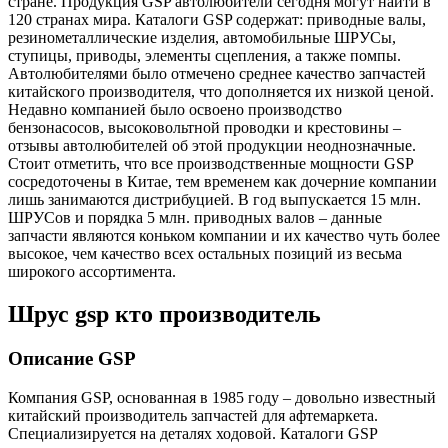
стране. Продукция GSP автолюбители сегодня могут найти в
120 странах мира. Каталоги GSP содержат: приводные валы,
резинометаллические изделия, автомобильные ШРУСы,
ступицы, приводы, элементы сцепления, а также помпы.
Автолюбителями было отмечено среднее качество запчастей
китайского производителя, что дополняется их низкой ценой.
Недавно компанией было освоено производство
бензонасосов, высоковольтной проводки и крестовины –
отзывы автолюбителей об этой продукции неоднозначные.
Стоит отметить, что все производственные мощности GSP
сосредоточены в Китае, тем временем как дочерние компании
лишь занимаются дистрибуцией. В год выпускается 15 млн.
ШРУСов и порядка 5 млн. приводных валов – данные
запчасти являются коньком компании и их качество чуть более
высокое, чем качество всех остальных позиций из весьма
широкого ассортимента.
Шрус gsp кто производитель
Описание GSP
Компания GSP, основанная в 1985 году – довольно известный
китайский производитель запчастей для афтемаркета.
Специализируется на деталях ходовой. Каталоги GSP