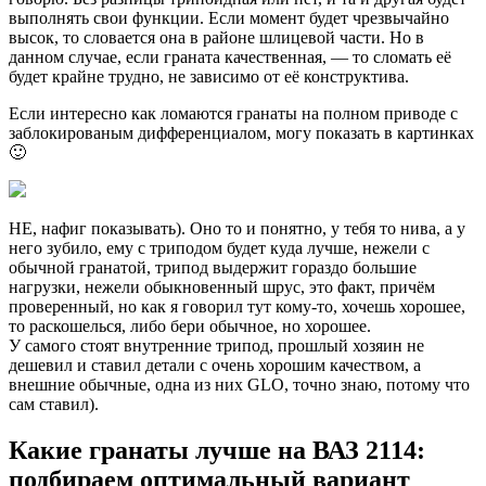
выполнять свои функции. Если момент будет чрезвычайно
высок, то словается она в районе шлицевой части. Но в
данном случае, если граната качественная, — то сломать её
будет крайне трудно, не зависимо от её конструктива.
Если интересно как ломаются гранаты на полном приводе с
заблокированым дифференциалом, могу показать в картинках
🙂
НЕ, нафиг показывать). Оно то и понятно, у тебя то нива, а у
него зубило, ему с триподом будет куда лучше, нежели с
обычной гранатой, трипод выдержит гораздо большие
нагрузки, нежели обыкновенный шрус, это факт, причём
проверенный, но как я говорил тут кому-то, хочешь хорошее,
то раскошелься, либо бери обычное, но хорошее.
У самого стоят внутренние трипод, прошлый хозяин не
дешевил и ставил детали с очень хорошим качеством, а
внешние обычные, одна из них GLO, точно знаю, потому что
сам ставил).
Какие гранаты лучше на ВАЗ 2114:
подбираем оптимальный вариант