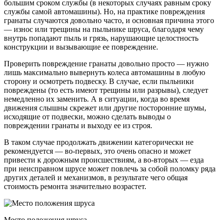
большим сроком службы (в некоторых случаях равным сроку
службы самой автомашины). Но, на практике повреждения
гранаты случаются довольно часто, и основная причина этого
— износ или трещины на пыльнике шруса, благодаря чему
внутрь попадают пыль и грязь, нарушающие целостность
конструкции и вызывающие ее повреждение.
Проверить повреждение гранаты довольно просто — нужно
лишь максимально вывернуть колеса автомашины в любую
сторону и осмотреть подвеску. В случае, если пыльники
повреждены (то есть имеют трещины или разрывы), следует
немедленно их заменить. А в ситуации, когда во время
движения слышны скрежет или другие посторонние шумы,
исходящие от подвески, можно сделать выводы о
повреждении гранаты и выходу ее из строя.
В таком случае продолжать движении категорически не
рекомендуется — во-первых, это очень опасно и может
привести к дорожным происшествиям, а во-вторых — езда
при неисправном шрусе может повлечь за собой поломку ряда
других деталей и механизмов, в результате чего общая
стоимость ремонта значительно возрастет.
Место положения шруса