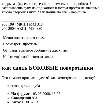
соррь за офф, если серьезно то в чем именно проблема?
засовываешь руку из-под капота и потом просто не знаешь в
какую сторону тянуть? так понимаю там 2 варианта.
__________________
е36 1994 МКПП М43 318
е46 2004 АКПП М54 330
Меню пользователя xmass
Посмотреть профиль
Отправить личное сообщение для xmass
Найти ещё сообщения от xmass
как снять БОКОВЫЕ поворотники
Это компом програмируется? как замострячил подсветку?
завсегдатай клуба
На форуме с
03 06 2008, 16:02
Сообщений
831
Авто:
F 30 320D