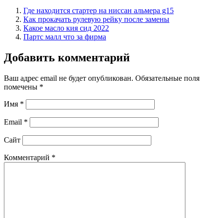
Где находится стартер на ниссан альмера g15
Как прокачать рулевую рейку после замены
Какое масло кия сид 2022
Партс малл что за фирма
Добавить комментарий
Ваш адрес email не будет опубликован.
Обязательные поля
помечены
*
Имя
*
Email
*
Сайт
Комментарий
*