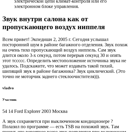
электрической цепи климат-контроля или его
электронном блоке управления.
Звук внутри салона как от
пропускающего воздух ниппеля
Всем привет! Экпедишн 2, 2005 г. Сегодня услышал
посторонний шум в районе багажного отделения. Звук похож
на очень тихо пропускающий воздух ниппель. Сам звук
длится около 3-х секунд, потом перерыв секунд 30 и опять
этот тссссс. Определить местоположение источника звука не
удалось. Подскажите, что может издавать такой тихий,
шипящий звук в районе багажника? Звук циклический. (Это
точно не моторчик заднего стеклоочистителя))).
vladvo
Участник
54 14 Ford Explorer 2003 Москва
А звук сохраняется при выключенном кондиционере ?
Полазил по программе — есть TSB на похожий звук. Там
пишут, что вероятнее всего звук появляется при включенном