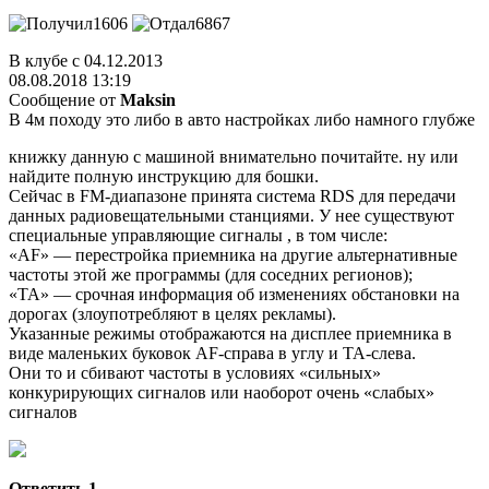
1606
6867
В клубе с 04.12.2013
08.08.2018 13:19
Сообщение от
Maksin
В 4м походу это либо в авто настройках либо намного глубже
книжку данную с машиной внимательно почитайте. ну или
найдите полную инструкцию для бошки.
Сейчас в FM-диапазоне принята система RDS для передачи
данных радиовещательными станциями. У нее существуют
специальные управляющие сигналы , в том числе:
«AF» — перестройка приемника на другие альтернативные
частоты этой же программы (для соседних регионов);
«TA» — срочная информация об изменениях обстановки на
дорогах (злоупотребляют в целях рекламы).
Указанные режимы отображаются на дисплее приемника в
виде маленьких буковок AF-справа в углу и TA-слева.
Они то и сбивают частоты в условиях «сильных»
конкурирующих сигналов или наоборот очень «слабых»
сигналов
Ответить
1