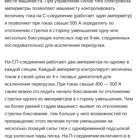
месте машиниста. При управлении силой тяги электровоза
амперметры позволяют машинисту контролировать
величину тока на С-соединении (работает один амперметр)
и позволяют при токах свыше 500 А определять по
отклонению стрелки в сторону уменьшения одну или
несколько боксующих колесных пар из 8-ми, соединенных
последовательно) для исключения перегрузки.
На СП-соединении работают два амперметра по одному в
каждой секции. Каждый амперметр контролирует величины
токов в своей цепи из 4-х тяговых двигателей для
исключения перегрузки. При токах свыше 400 — 500 А
также можно отследить начало боксования по отклонению
стрелки одного из амперметров в сторону уменьшения. Чем
на более ранней стадии машинист выявит по отклонению
стрелки боксование, тем больше у него возможностей по
прекращению этого явления путем уменьшения на
несколько позиций силы тяги с одновременной подсыпкой
под колесные пары песка. На П-соединении включаются в