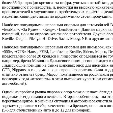
более 35 брэндов (до кризиса эта цифра, учитывая китайские, д
иностранного производства, и, несмотря на высокую конкурен
производителей к улучшению потребительских свойств издел
маркетинговым действиям по продвижению своей продукции.
Наиболее популярными шаровыми опорами для автомобилей ВА
«БелМаг», «За Рулем», «Кедр», «Lemfoerder». Данные марки яв
компаний, но и по опросам конечного потребителя. Другие б
Ruville, Delphi, Pilenga, Hi-Drive, Sachs, Moog, NK и другие з
Наиболее популярными шаровыми опорами для иномарок, как п
«555», «СТR» Hanse, FEBI, Lemfoeder, Ruville, Sidem, Mapco, De
представлено более 20 брендов и лидерство определяется не то
например, бренд Masuma в Дальневосточном регионе входит в п
Лидирующие позиции на рынке шаровых опор для японских авт
CTR, Nipparts, в то время, как на европейские автомобили лиде
отдельно отметить бренд Mapco, появившемся на российском ры
последних года «отвоевать» в этом высококонкурентном сегмен
автомобилей).
Одной из проблем рынка шаровых опор можно назвать брэнды 
подделки всегда намного дешевле. Вторая особенность – на э
переупаковщиков. Кризисная ситуация в автобизнесе очистила 
зарекомендовавшим себя, качественным брендам, оставив в оп
(5-6 для отечественных авто и до 12 для иномарок).