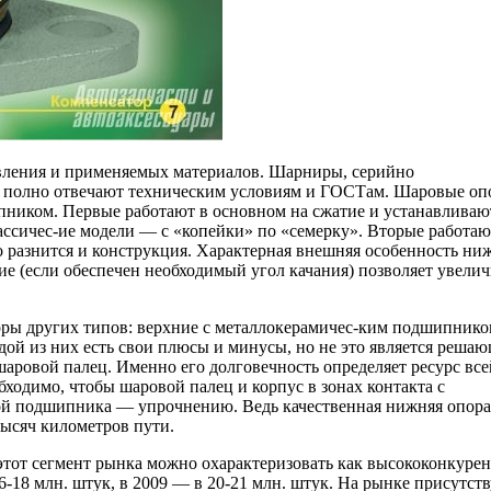
овления и применяемых материалов. Шарниры, серийно
е полно отвечают техническим условиям и ГОСТам. Шаровые о
пником. Первые работают в основном на сжатие и устанавливаю
ассичес-ие модели — с «копейки» по «семерку». Вторые работаю
о разнится и конструкция. Характерная внешняя особенность ни
ие (если обеспечен необходимый угол качания) позволяет увелич
ры других типов: верхние с металлокерамичес-ким подшипником
дой из них есть свои плюсы и минусы, но не это является реша
шаровой палец. Именно его долговечность определяет ресурс все
бходимо, чтобы шаровой палец и корпус в зонах контакта с
ой подшипника — упрочнению. Ведь качественная нижняя опора
тысяч километров пути.
этот сегмент рынка можно охарактеризовать как высококонкуре
-18 млн. штук, в 2009 — в 20-21 млн. штук. На рынке присутств