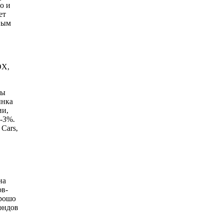
о и
ет
ным
OX,
ды
ынка
ии,
2-3%.
Cars,
на
ов-
орошо
эндов