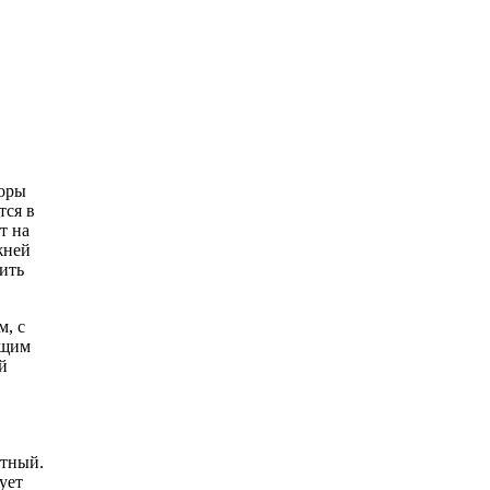
поры
тся в
т на
жней
ить
, с
ющим
й
нтный.
ует