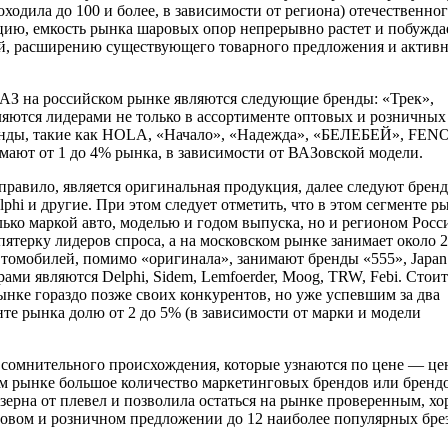
оходила до 100 и более, в зависимости от региона) отечественног
цию, емкость рынка шаровых опор непрерывно растет и побужда
ий, расширению существующего товарного предложения и актив
З на российском рынке являются следующие бренды: «Трек»,
ляются лидерами не только в ассортименте оптовых и розничных
ренды, такие как HOLA, «Начало», «Надежда», «БЕЛЕБЕЙ», FEN
анимают от 1 до 4% рынка, в зависимости от ВАЗовской модели.
равило, является оригинальная продукция, далее следуют брен
lphi и другие. При этом следует отметить, что в этом сегменте р
лько маркой авто, моделью и годом выпуска, но и регионом Росс
ятерку лидеров спроса, а на московском рынке занимает около 
омобилей, помимо «оригинала», занимают бренды «555», Japan 
рами являются Delphi, Sidem, Lemfoerder, Moog, TRW, Febi. Стоит
нке гораздо позже своих конкурентов, но уже успевшим за два
те рынка долю от 2 до 5% (в зависимости от марки и модели
сомнительного происхождения, которые узнаются по цене — це
том рынке большое количество маркетинговых брендов или бренд
зерна от плевел и позволила остаться на рынке проверенным, х
товом и розничном предложении до 12 наиболее популярных бре