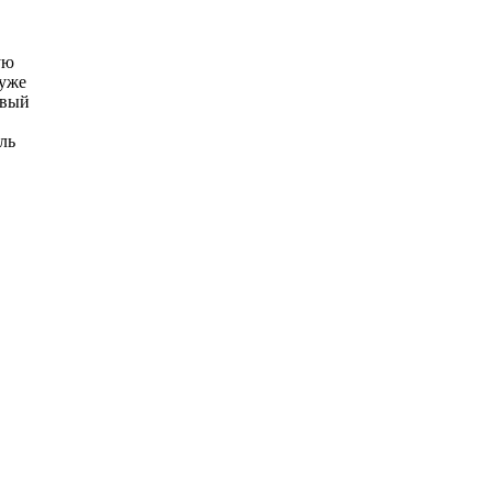
ую
 уже
овый
ль