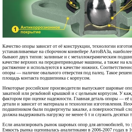
Качество опоры зависит от её конструкции, технологии изгот
устанавливаемые на сборочном конвейере АвтоВАЗа, наиболе
бывают двух типов: заливные и с металлокерамическим подши
качестве верхних на переднеприводные машины, а также на кл
растяжение и используются в качестве нижних. Соответственн
опоры — наличие овального отверстия под палец. Такое решен
площадь контакта подшипника с корпусом.
Некоторые российские производители выпускают шаровые опо
закатной или резьбовой крышкой и с цельным корпусом. У каж
фактором при оценке надежности. Главная деталь опоры — её 
детали и зависит от материала и технологии изготовления. Нео
подшипником были подвергнуты закалке, а поверхностный сл
должна выдерживать нагрузку не менее 6 т и служить десятки 
Если анализировать рынок шаровых опор для автомобилей, то 
Емкость рынка оценивалась аналитиками в 2006-2007 годах в 16