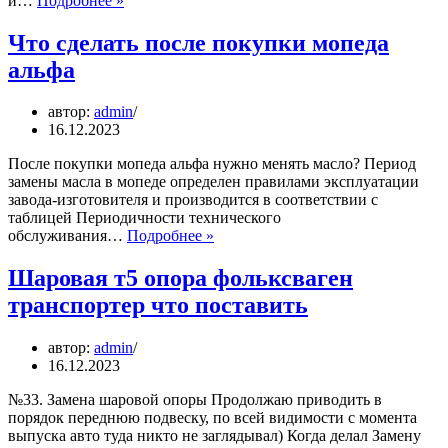
и…
Подробнее »
октавия
а5
Что сделать после покупки мопеда
как
альфа
снять
магнитолу
автор:
admin
16.12.2023
После покупки мопеда альфа нужно менять масло?​ Период
замены масла в мопеде определен правилами эксплуатации
завода-изготовителя и производится в соответствии с
таблицей Периодичности технического
Что
обслуживания…
Подробнее »
сделать
после
Шаровая т5 опора фольксваген
покупки
транспортер что поставить
мопеда
альфа
автор:
admin
16.12.2023
№33. Замена шаровой опоры Продолжаю приводить в
порядок переднюю подвеску, по всей видимости с момента
выпуска авто туда никто не заглядывал) Когда делал Замену