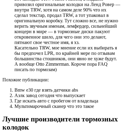
привозил оригинальные колодки на Ленд Ровер —
внутри TRW, хотя на самом деле 90% что их
сделал текстар, продал TRW, а тот упаковал в
оригинальную коробку. Тут сложно все, не нужно
верить звучным именам, лемфердер, сильнейший
концерн в мире — в тормозные диски пакуют
откровенное шило, для чего они это делают,
пятнают свое честное имя, я хз.
Касательно TRW, мое мнение если их выбирать я
бы предпочел LPR, по крайней мере по отзывам
большинства стошников, они явно не хуже будут.
А вообще Otto Zimmerman. Короче пора FAQ
писать по тормозам)
Похожие публикации:
Bmw e30 где взять датчики abs
Азлк завод сегодня что выпускает
Где искать авто с пробегом от владельца
Мультимарочный сканер что это такое
Лучшие производители тормозных
колодок