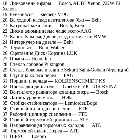
18. Линзованные фары — Bosch, AL BI-Xenon, ZKW BI-
Xenon.
19. Бензонасос — siemens VDO
20. Выходной каскад вентилятора (ёж) — Behr
21. Катушки зажигания — Bosch, Bremi
22. Диски алюминиевые чаще всего-AAG.
23. Капот, Крылья, Двери, и тд по железки BMW
24. Интеркулер на дизеле — Behr
25. Термостат — Behr, Wahler
26. Сцепление Диск+Корзина LUK
27. Помпа — Hepu, Ina
28. Стекло лобовое Pilkington
29. Стекла боковые и задние Sekurit Saint-Gobain (Франция)
30. Ступица колеса перед — FAG
31. Поршни и кольца — KOLBENSCHMIDT KS
32. Прокладки двигателя — Goetze и VICTOR REINZ
33. Вентилятор радиатора кондиционера — Bosch.
34. Датчик уровня масла — Hella
35. Стойки стабилизатора — Lemforder/Boge
36. Главный цилиндр сцепления — FTE
37. Рабочий цилиндр сцепления — FTE
38. Главный тормозной цилиндр — ATE
39. Направляющая тормозных колодок — ATE
40. Тормозной шланг. Перед — ATE
41. ШРУС — Loebro