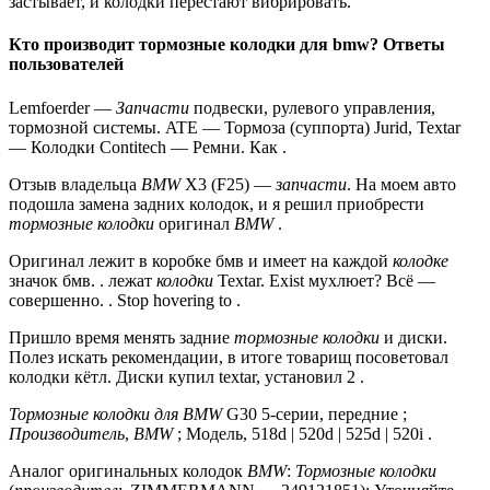
застывает, и колодки перестают вибрировать.
Кто производит тормозные колодки для bmw? Ответы
пользователей
Lemfoerder —
Запчасти
подвески, рулевого управления,
тормозной системы. ATE — Тормоза (суппорта) Jurid, Textar
— Колодки Contitech — Ремни. Как .
Отзыв владельца
BMW
X3 (F25) —
запчасти
. На моем авто
подошла замена задних колодок, и я решил приобрести
тормозные колодки
оригинал
BMW
.
Оригинал лежит в коробке бмв и имеет на каждой
колодке
значок бмв. . лежат
колодки
Textar. Exist мухлюет? Всё —
совершенно. . Stop hovering to .
Пришло время менять задние
тормозные колодки
и диски.
Полез искать рекомендации, в итоге товарищ посоветовал
колодки кётл. Диски купил textar, установил 2 .
Тормозные колодки для BMW
G30 5-серии, передние ;
Производитель
,
BMW
; Модель, 518d | 520d | 525d | 520i .
Аналог оригинальных колодок
BMW
:
Тормозные колодки