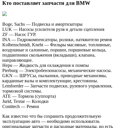
Кто поставляет запчасти для BMW
Boge, Sachs — Подвеска и амортизаторы
LUK — Насосы усилителя руля и детали сцепления
ZF — Насос ГУР.
INA — Гидрокомпенсаторы, ролики, натяжители ремня
Kolbenschmidt, Kneht — Фильры масляные, топливные,
воздушные и салонные, поршни, поршневые кольца,
подшипники скольжения (вкладыши), клапана,
направляющие.
Hepu — Жидкость для охлаждения и помпы
Pierburg — Электробензонасосы, механические насосы.
GKN — ШРУСы, пыльники, приводные механизмы,
карданные валы и комплектующие, крестовины.
Lemfoerder — Запчасти подвески, рулевого управления,
тормозной системы.
ATE — Тормоза (суппорта)
Jurid, Textar — Колодки
Contitech — Ремни
Как известно что бы сохранить продолжительную
эксплуатацию авто — необходимо использоватль
оригинальные запчасти и расходные материалы, но есть