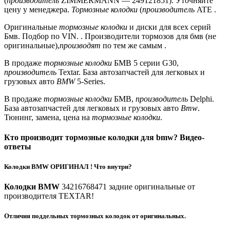
(
производитель
ZIMMERMANN — 249121851): Уточняйте
цену у менеджера.
Тормозные колодки
(
производитель
ATE .
Оригинальные
тормозные колодки
и диски для всех серий
Бмв. Подбор по VIN. . Производители тормозов для бмв (не
оригинальные),
производят
по тем же самым .
В продаже
тормозные колодки
БМВ 5 серии G30,
производитель
Textar. База автозапчастей для легковых и
грузовых авто
BMW
5-Series.
В продаже
тормозные колодки
БМВ,
производитель
Delphi.
База автозапчастей для легковых и грузовых авто
Bmw
.
Тюнинг, замена, цена на
тормозные колодки
.
Кто производит тормозные колодки для bmw? Видео-
ответы
Колодки BMW ОРИГИНАЛ ! Что внутри?
Колодки BMW
34216768471 задние оригинальные от
производителя TEXTAR!
Отличия поддельных тормозных колодок от оригинальных.