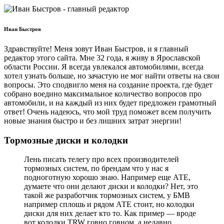
Иван Быстров
Здравствуйте! Меня зовут Иван Быстров, и я главный
редактор этого сайта. Мне 32 года, я живу в Ярославской
области России. Я всегда увлекался автомобилями, всегда
хотел узнать больше, но зачастую не мог найти ответы на свои
вопросы. Это сподвигло меня на создание проекта, где будет
собрано воедино максимальное количество вопросов про
автомобили, и на каждый из них будет предложен грамотный
ответ! Очень надеюсь, что мой труд поможет всем получить
новые знания быстро и без лишних затрат энергии!
Тормозные диски и колодки
Лень писать телегу про всех производителей
тормозных систем, по брендам что у нас я
подноготную хорошо знаю. Например еще АТЕ,
думаете что они делают диски и колодки? Нет, это
такой же разработчик тормозных систем, у БМВ
например сплошь и рядом АТЕ стоит, но колодки
диски для них делает кто то. Как пример — вроде
вот колодки TRW говно говном, а недавно