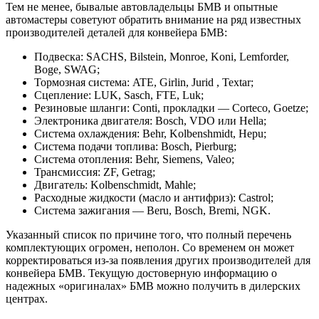
Тем не менее, бывалые автовладельцы БМВ и опытные
автомастеры советуют обратить внимание на ряд известных
производителей деталей для конвейера БМВ:
Подвеска: SACHS, Bilstein, Monroe, Koni, Lemforder,
Boge, SWAG;
Тормозная система: ATE, Girlin, Jurid , Textar;
Сцепление: LUK, Sasch, FTE, Luk;
Резиновые шланги: Conti, прокладки — Corteco, Goetze;
Электроника двигателя: Bosch, VDO или Нella;
Система охлаждения: Behr, Kolbenshmidt, Hepu;
Система подачи топлива: Bosch, Pierburg;
Система отопления: Behr, Siemens, Valeo;
Трансмиссия: ZF, Getrag;
Двигатель: Kolbenschmidt, Mahle;
Расходные жидкости (масло и антифриз): Castrol;
Система зажигания — Beru, Bosch, Bremi, NGK.
Указанный список по причине того, что полный перечень
комплектующих огромен, неполон. Со временем он может
корректироваться из-за появления других производителей для
конвейера БМВ. Текущую достоверную информацию о
надежных «оригиналах» БМВ можно получить в дилерских
центрах.