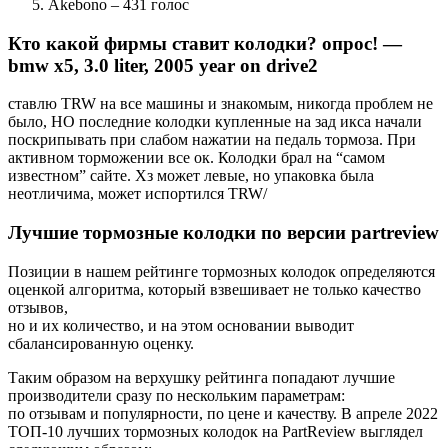
Akebono – 431 голос
Кто какой фирмы ставит колодки? опрос! —
bmw x5, 3.0 liter, 2005 year on drive2
ставлю TRW на все машины и знакомым, никогда проблем не
было, НО последние колодки купленные на зад икса начали
поскрипывать при слабом нажатии на педаль тормоза. При
активном торможении все ок. Колодки брал на “самом
известном” сайте. Хз может левые, но упаковка была
неотличима, может испортился TRW/
Лучшие тормозные колодки по версии partreview
Позиции в нашем рейтинге тормозных колодок определяются
оценкой алгоритма, который взвешивает не только качество
отзывов,
но и их количество, и на этом основании выводит
сбалансированную оценку.
Таким образом на верхушку рейтинга попадают лучшие
производители сразу по нескольким параметрам:
по отзывам и популярности, по цене и качеству. В апреле 2022
ТОП-10 лучших тормозных колодок на PartReview выглядел