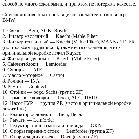
способ не много сэкономить и при этом не потеряв в качестве.
Список достоверных поставщиков запчастей на конвейер
BMW
1. Свечи — Beru, NGK, Bosch
2. Фильтр маслянный — Knecht (Mahle Filter)
3. Фильтр топливный — Knecht (Mahle Filter), MANN-FILTER
(по просьбам трудящихся), также есть сообщения, что в
оригинальной коробке лежал Kayzer.
4. Фильтр воздушный — Knecht (Mahle Filter)
5. Сайлентблоки — Lemforder
6. Супорта — ATE
7. Масло моторное — Castrol
8. Ролики — INA
9. Ремни — Contitech
10. Стойки — boge, Sachs (группа ZF)
11. Томозные колодки — Textar, ATE, JURID
12. Насос ГУР — группа ZF. (часто в оригинальной коробке
лежит Luk)
13. Радиатор основной — Behr, Hella.
14. Рычаги — Lemforder
15. Редуктор заднего моста и привода — GKN
16. Опоры передних стоек — Lemforder (группа ZF)
17. Опоры задних стоек — Boge (группа ZF)